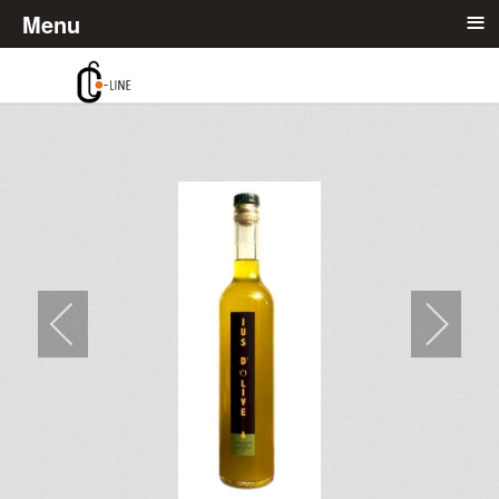
≡
Menu