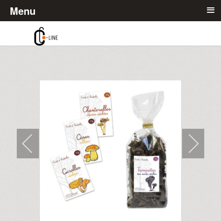
≡
Menu