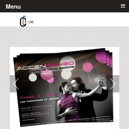
≡
Menu