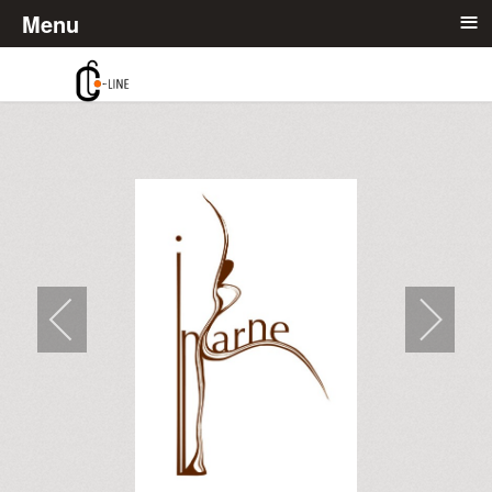
≡
Menu